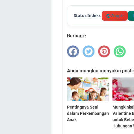
Status Indeks:
Google
Berbagi :
Anda mungkin menyukai posting
Pentingnya Seni
Mungkinka
dalam Perkembangan
Valentine 
Anak
untuk Beb
Hubungan