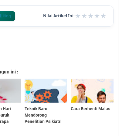
★
★
★
★
★
Bing
Nilai Artikel Ini:
an ini :
h Hari
Teknik Baru
Cara Berhenti Malas
Buruk
Mendorong
erapa
Penelitian Psikiatri
?