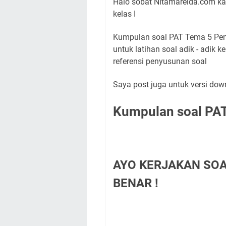
Halo sobat Nitamarelda.com kal
kelas I
Kumpulan soal PAT Tema 5 Pen
untuk latihan soal adik - adik 
referensi penyusunan soal
Saya post juga untuk versi do
Kumpulan soal PAT
AYO KERJAKAN SO
BENAR !