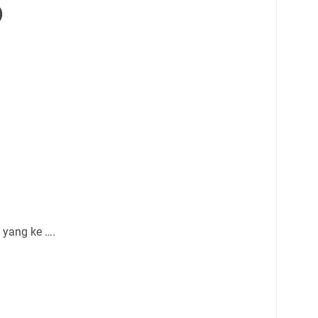
)
 yang ke ….