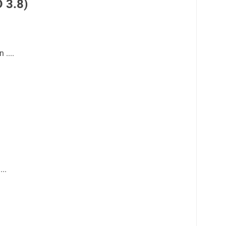
 3.8)
 ....
...