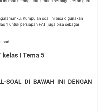
i ini mau berbagi untuk murid sekaligus rekan guru
galamanku. Kumpulan soal ini bisa digunakan
kelas 1 untuk persiapan PAT juga bisa sebagai
wnload
 kelas I Tema 5
AL-SOAL DI BAWAH INI DENGAN