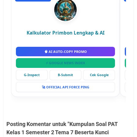
Kalkulator Primbon Lengkap & AI
🧠 AI AUTO-COPY PROMO
⚡ GOOGLE NEWS INDEX
G-Inspect
B-Submit
Cek Google
G-
🚀 OFFICIAL API FORCE PING
Posting Komentar untuk "Kumpulan Soal PAT
Kelas 1 Semester 2 Tema 7 Beserta Kunci