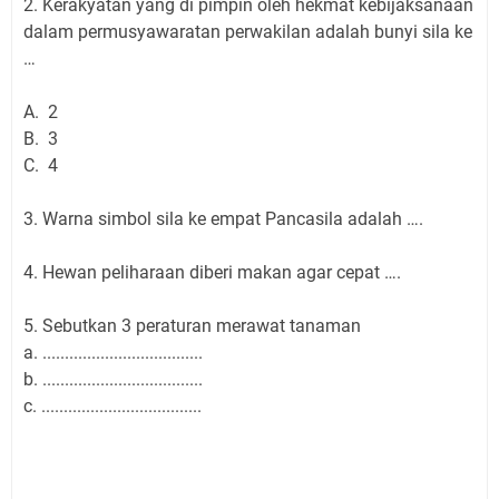
2. Kerakyatan yang di pimpin oleh hekmat kebijaksanaan
dalam permusyawaratan perwakilan adalah bunyi sila ke
…
A. 2
B. 3
C. 4
3. Warna simbol sila ke empat Pancasila adalah ….
4. Hewan peliharaan diberi makan agar cepat ….
5. Sebutkan 3 peraturan merawat tanaman
a. ....................................
b. ....................................
c. ....................................