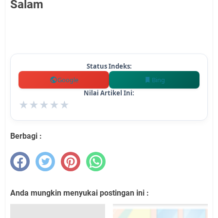
Salam
Status Indeks:
Google
Bing
Nilai Artikel Ini:
★
★
★
★
★
Berbagi :
Anda mungkin menyukai postingan ini :