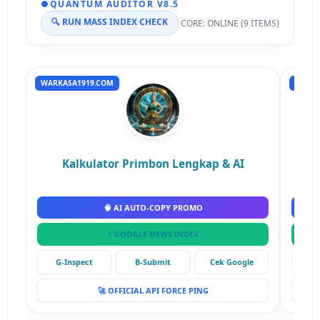
●
QUANTUM AUDITOR V8.5
🔍 RUN MASS INDEX CHECK
CORE: ONLINE (9 ITEMS)
WARKASA1919.COM
RUMAH
Kalkulator Primbon Lengkap & AI
🧠 AI AUTO-COPY PROMO
⚡ GOOGLE NEWS INDEX
G-Inspect
B-Submit
Cek Google
G-
🚀 OFFICIAL API FORCE PING