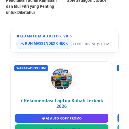
Pendidikan Bulan Ramadan
SDN Sadagori JUARA
dan Idul Fitri yang Penting
untuk Diketahui
●
QUANTUM AUDITOR V8.5
🔍 RUN MASS INDEX CHECK
CORE: ONLINE (9 ITEMS)
WARKASA1919.COM
RUMAH
7 Rekomendasi Laptop Kuliah Terbaik
2026
🧠 AI AUTO-COPY PROMO
⚡ GOOGLE NEWS INDEX