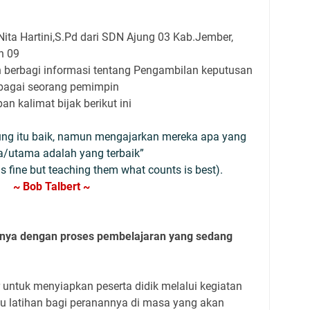
ita Hartini,S.Pd dari SDN Ajung 03 Kab.Jember,
n 09
n berbagi informasi tentang Pengambilan keputusan
sebagai seorang pemimpin
 kalimat bijak berikut ini
ng itu baik, namun mengajarkan mereka apa yang
a/utama adalah yang terbaik”
is fine but teaching them what counts is best).
~ Bob Talbert ~
tannya dengan proses pembelajaran yang sedang
untuk menyiapkan peserta didik melalui kegiatan
au latihan bagi peranannya di masa yang akan