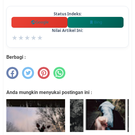
Status Indeks:
Google
Bing
Nilai Artikel Ini:
★
★
★
★
★
Berbagi :
Anda mungkin menyukai postingan ini :