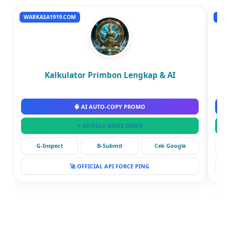
WARKASA1919.COM
RUM
Kalkulator Primbon Lengkap & AI
🧠 AI AUTO-COPY PROMO
⚡ GOOGLE NEWS INDEX
G-Inspect
B-Submit
Cek Google
🚀 OFFICIAL API FORCE PING