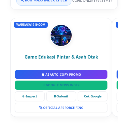
🔍 RUN MASS INDEX CHECK
CORE: ONLINE (9 ITEMS)
WARKASA1919.COM
RUMAH
Game Edukasi Pintar & Asah Otak
🧠 AI AUTO-COPY PROMO
⚡ GOOGLE NEWS INDEX
G-Inspect
B-Submit
Cek Google
G-
🚀 OFFICIAL API FORCE PING