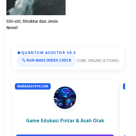
Ciri-ciri, Struktur dan Jenis
Novel
●
QUANTUM AUDITOR V8.5
🔍 RUN MASS INDEX CHECK
CORE: ONLINE (9 ITEMS)
WARKASA1919.COM
RUMAH
Game Edukasi Pintar & Asah Otak