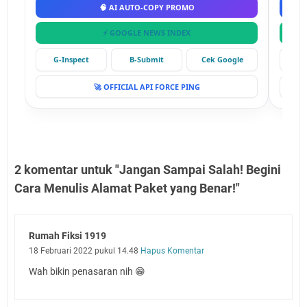
🧠 AI AUTO-COPY PROMO
⚡ GOOGLE NEWS INDEX
G-Inspect
B-Submit
Cek Google
G-
🚀 OFFICIAL API FORCE PING
2 komentar untuk "Jangan Sampai Salah! Begini
Cara Menulis Alamat Paket yang Benar!"
Rumah Fiksi 1919
18 Februari 2022 pukul 14.48
Hapus Komentar
Wah bikin penasaran nih 😁