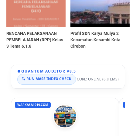
RENCANA PELAKSANAAN
Profil SDN Karya Mulya 2
PEMBELAJARAN (RPP) Kelas
Kecamatan Kesambi Kota
3 Tema 6.1.6
Cirebon
●
QUANTUM AUDITOR V8.5
🔍 RUN MASS INDEX CHECK
CORE: ONLINE (8 ITEMS)
WARKASA1919.COM
RUMAH