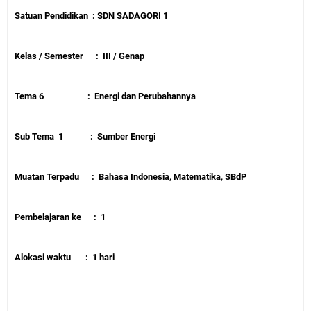
Satuan Pendidikan
: SD
N SADAGORI 1
Kelas / Semester
:
III / Genap
Tema 6
:
Energi dan Perubahannya
Sub Tema
1
:
Sumber Energi
Muatan Terpadu
:
Bahasa Indonesia, Matematika, SBdP
Pembelajaran ke
:
1
Alokasi waktu
:
1 hari