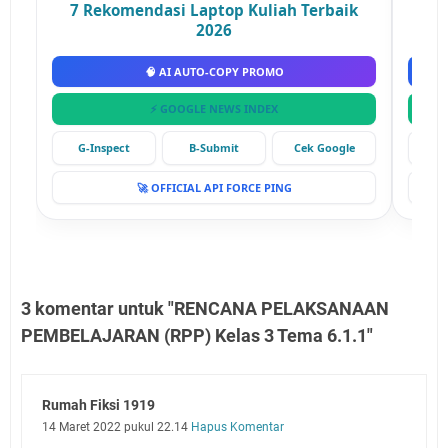
7 Rekomendasi Laptop Kuliah Terbaik
2026
🧠 AI AUTO-COPY PROMO
⚡ GOOGLE NEWS INDEX
G-Inspect
B-Submit
Cek Google
G-
🚀 OFFICIAL API FORCE PING
3 komentar untuk "RENCANA PELAKSANAAN
PEMBELAJARAN (RPP) Kelas 3 Tema 6.1.1"
Rumah Fiksi 1919
14 Maret 2022 pukul 22.14
Hapus Komentar