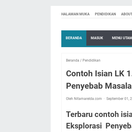
HALAMAN MUKA
PENDIDIKAN
ABOU
BERANDA
MASUK
MENU UTA
Beranda
/
Pendidikan
Contoh Isian LK 1
Penyebab Masal
Oleh Nitamarelda.com
September 01, 
Terbaru contoh isi
Eksplorasi Penye