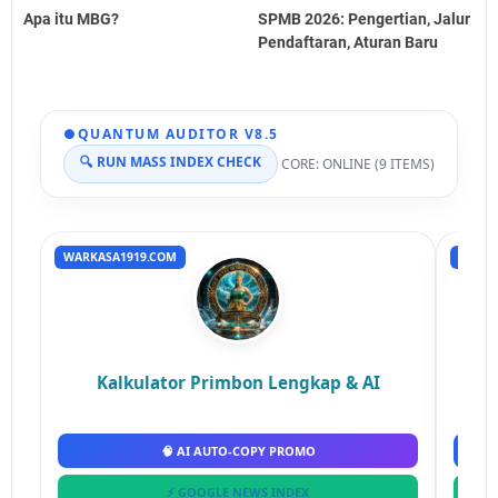
Apa itu MBG?
SPMB 2026: Pengertian, Jalur
Pendaftaran, Aturan Baru
●
QUANTUM AUDITOR V8.5
🔍 RUN MASS INDEX CHECK
CORE: ONLINE (9 ITEMS)
WARKASA1919.COM
RUMAH
Kalkulator Primbon Lengkap & AI
🧠 AI AUTO-COPY PROMO
⚡ GOOGLE NEWS INDEX