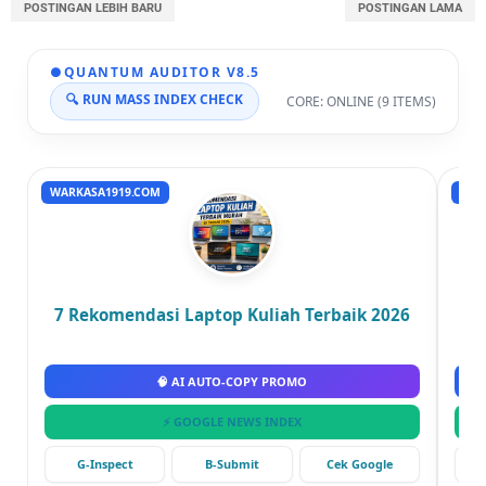
POSTINGAN LEBIH BARU
POSTINGAN LAMA
●
QUANTUM AUDITOR V8.5
🔍 RUN MASS INDEX CHECK
CORE: ONLINE (9 ITEMS)
WARKASA1919.COM
RUM
7 Rekomendasi Laptop Kuliah Terbaik 2026
🧠 AI AUTO-COPY PROMO
⚡ GOOGLE NEWS INDEX
G-Inspect
B-Submit
Cek Google