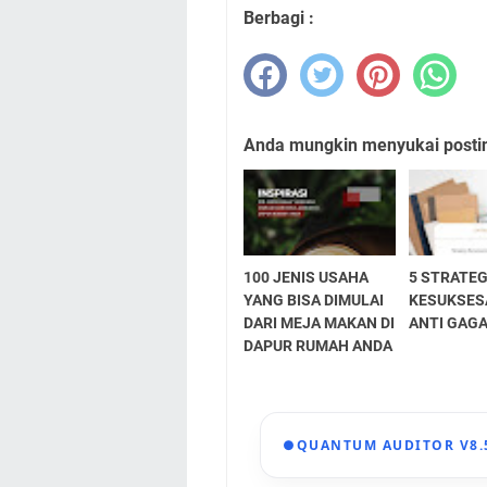
Berbagi :
Anda mungkin menyukai posting
100 JENIS USAHA
5 STRATEG
YANG BISA DIMULAI
KESUKSES
DARI MEJA MAKAN DI
ANTI GAG
DAPUR RUMAH ANDA
●
QUANTUM AUDITOR V8.