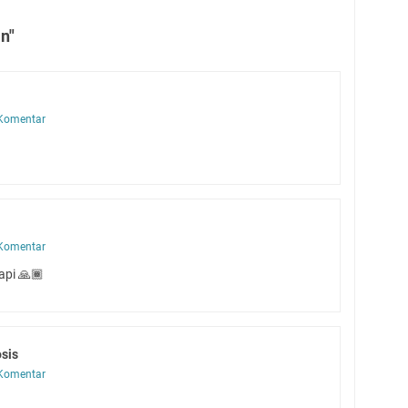
n"
Komentar
Komentar
api 🙏🏾
sis
Komentar