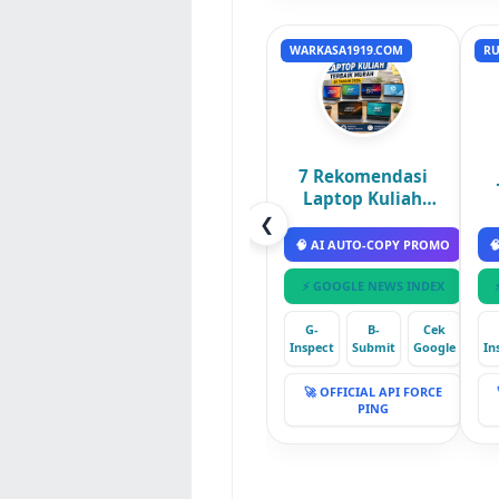
WARKASA1919.COM
RU
7 Rekomendasi
Laptop Kuliah
Terbaik 2026
❮
🧠 AI AUTO-COPY PROMO

⚡ GOOGLE NEWS INDEX
G-
B-
Cek
Inspect
Submit
Google
In
🚀 OFFICIAL API FORCE
PING