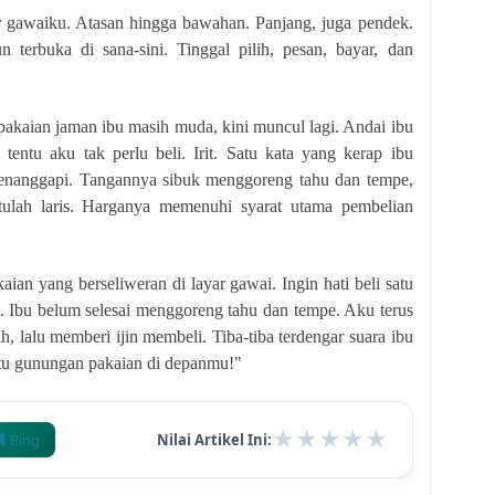
ar gawaiku. Atasan hingga bawahan. Panjang, juga pendek.
n terbuka di sana-sini. Tinggal pilih, pesan, bayar, dan
akaian jaman ibu masih muda, kini muncul lagi. Andai ibu
tentu aku tak perlu beli. Irit. Satu kata yang kerap ibu
 menanggapi. Tangannya sibuk menggoreng tahu dan tempe,
entulah laris. Harganya memenuhi syarat utama pembelian
an yang berseliweran di layar gawai. Ingin hati beli satu
g. Ibu belum selesai menggoreng tahu dan tempe. Aku terus
h, lalu memberi ijin membeli. Tiba-tiba terdengar suara ibu
itu gunungan pakaian di depanmu!"
★
★
★
★
★
Bing
Nilai Artikel Ini: