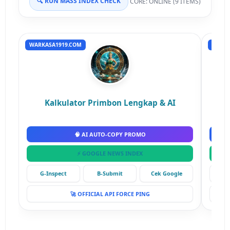
🔍 RUN MASS INDEX CHECK
CORE: ONLINE (9 ITEMS)
WARKASA1919.COM
RUMAH
Kalkulator Primbon Lengkap & AI
🧠 AI AUTO-COPY PROMO
⚡ GOOGLE NEWS INDEX
G-Inspect
B-Submit
Cek Google
G-
🚀 OFFICIAL API FORCE PING