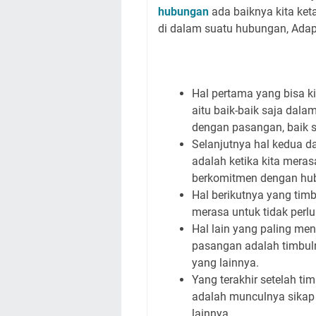
hubungan
ada baiknya kita ke
di dalam suatu hubungan, Adapu
Hal pertama yang bisa k
aitu baik-baik saja dala
dengan pasangan, baik s
Selanjutnya hal kedua d
adalah ketika kita mera
berkomitmen dengan h
Hal berikutnya yang timb
merasa untuk tidak perl
Hal lain yang paling me
pasangan adalah timbul
yang l
ain
nya.
Yang terakhir setelah t
adalah munculnya sikap
lain
nya.