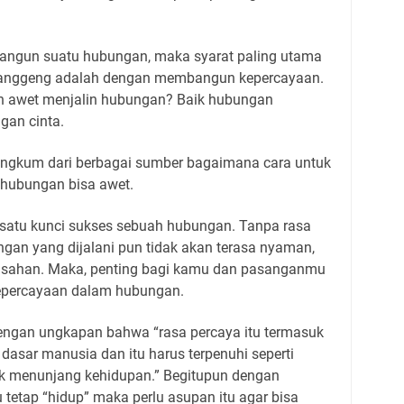
angun suatu hubungan, maka syarat paling utama
a langgeng adalah dengan membangun kepercayaan.
in awet menjalin hubungan? Baik hubungan
gan cinta.
rangkum dari berbagai sumber bagaimana cara untuk
hubungan bisa awet.
satu kunci sukses sebuah hubungan. Tanpa rasa
ngan yang dijalani pun tidak akan terasa nyaman,
isahan. Maka, penting bagi kamu dan pasanganmu
epercayaan dalam hubungan.
engan ungkapan bahwa “r
asa percaya
itu
termasuk
 dasar manusia
dan itu harus
terpenuhi
seperti
 menunjang kehidupan.” Begitupun dengan
 tetap “hidup” maka perlu asupan itu agar bisa