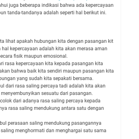
tahui juga beberapa indikasi bahwa ada kepercayaan
n tanda-tandanya adalah seperti hal berikut ini.
ita lihat apakah hubungan kita dengan pasangan kit
m hal kepercayaan adalah kita akan m
erasa aman
ecara fisik maupun emosional
.
ari rasa kepercayaan kita kepada pasangan kita
sakan bahwa baik kita sendiri maupun pasangan kita
ubungan
yang sudah kita sepakati bersama.
ul dari rasa saling percaya tadi adalah kita akan
u
menyembunyikan sesuatu dari pasangan
.
ncolok dari adanya rasa saling percaya kepada
nya rasa s
aling mendukung
antara
satu
dengan
imbul perasaan saling mendukung pasangannya
 s
aling menghormati dan menghargai satu sama