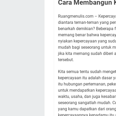
Cara Membangun 
Ruangmenulis.com – Kepercaya
diantara teman-teman yang per
benarkah demikian? Beberapa f
memang benar bahwa kepercayaa
nyiakan kepercayaan yang suda
mudah bagi seseorang untuk me
jika kita memang sudah diber
tersebut.
Kita semua tentu sudah meng
kepercayaan itu adalah dasar y
itu hubungan pertemanan, peke
untuk mendapatkan kepercayaa
waktu, usaha, dan juga kesabar
seseorang sangatlah mudah. Cu
yang kamu dapatkan dari oran
kepercayaannya kepadamu itu 