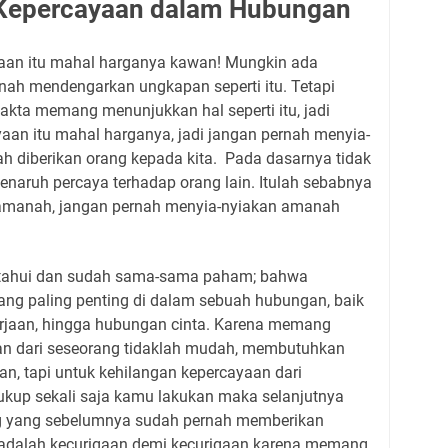
Kepercayaan dalam Hubungan
an itu mahal harganya kawan! Mungkin ada
nah mendengarkan ungkapan seperti itu. Tetapi
akta memang menunjukkan hal seperti itu, jadi
n itu mahal harganya, jadi jangan pernah menyia-
h diberikan orang kepada kita.
Pada dasarnya tidak
naruh percaya terhadap orang lain. Itulah sebabnya
i amanah, jangan pernah menyia-nyiakan amanah
etahui dan sudah sama-sama paham; bahwa
ang paling penting di dalam sebuah hubungan, baik
rjaan, hingga hubungan cinta. Karena memang
n dari seseorang tidaklah mudah, membutuhkan
an, tapi untuk kehilangan kepercayaan dari
kup sekali saja kamu lakukan maka selanjutnya
g yang sebelumnya sudah pernah memberikan
adalah kecurigaan demi kecurigaan karena memang