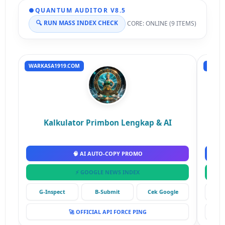
●
QUANTUM AUDITOR V8.5
🔍 RUN MASS INDEX CHECK
CORE: ONLINE (9 ITEMS)
WARKASA1919.COM
RUMAH
Kalkulator Primbon Lengkap & AI
🧠 AI AUTO-COPY PROMO
⚡ GOOGLE NEWS INDEX
G-Inspect
B-Submit
Cek Google
G-
🚀 OFFICIAL API FORCE PING